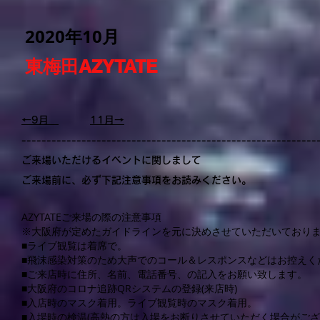
2020年10月
東梅田AZYTATE
←9月
11月→
-----------------------------------------------------------
ご来場いただけるイベントに関しまして
ご来場前に、必ず下記注意事項をお読みください。
AZYTATEご来場の際の注意事項
※大阪府が定めたガイドラインを元に決めさせていただいており
■ライブ観覧は着席で。
■飛沫感染対策のため大声でのコール＆レスポンスなどはお控えく
■ご来店時に住所、名前、電話番号、の記入をお願い致します。
■大阪府のコロナ追跡QRシステムの登録(来店時)
■入店時のマスク着用。ライブ観覧時のマスク着用。
■入場時の検温(高熱の方は入場をお断りさせていただく場合がござ