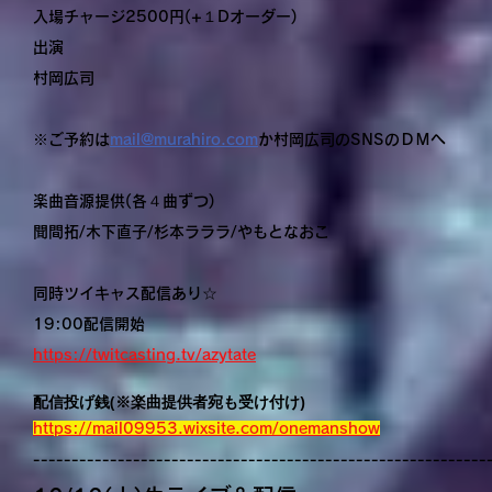
入場チャージ2500円(+１Dオーダー)
出演
村岡広司
※ご予約は
mail@murahiro.com
か村岡広司のSNSのＤＭへ
楽曲音源提供(各４曲ずつ)
聞間拓/木下直子/杉本ラララ/やもとなおこ
同時ツイキャス配信あり☆
19:00配信開始
https://twitcasting.tv/azytate
配信投げ銭(※楽曲提供者宛も受け付け)
https://mail09953.wixsite.com/onemanshow
-----------------------------------------------------------