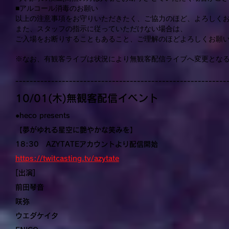
■アルコール消毒のお願い
以上の注意事項をお守りいただきたく、ご協力のほど、よろしく
また、スタッフの指示に従っていただけない場合は、
ご入場をお断りすることもあること、ご理解のほどよろしくお願
※なお、有観客ライブは状況により無観客配信ライブへ変更とな
-----------------------------------------------------------
10/01(木)無観客配信イベント
●heco presents
【夢がゆれる星空に艶やかな笑みを】
18:30 AZYTATEアカウントより配信開始
https://twitcasting.tv/azytate
[出演]
前田琴音
咲弥
ウエダケイタ