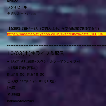
ENICO
フクイヒロキ
全組サポート:heco
【配信投げ銭ページ】(ご購入は今からでも配信閲覧後でも可)
https://passmarket.yahoo.co.jp/event/show/detail/01ij9a
-----------------------------------------------------------
10/03(土)生ライブ＆配信
●『AZYTATE劇場~スペシャルツーマンライブ~』
※15席限定(要予約)
開場19:00 開演19:30
ご入場Charge：￥2800(1D別)
[出演]
名切翔輝
nakamotoMizuki