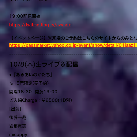
19:00配信開始
https://twitcasting.tv/azytate
【イベントページ】※来場のご予約はこちらのサイトからのみと
https://passmarket.yahoo.co.jp/event/show/detail/01iaaz
-----------------------------------------------------------
10/8(木)生ライブ＆配信
●『あるあいのかたち』
※15席限定(要予約)
開場18:30 開演19:00
ご入場Charge：￥2500(1D別)
[出演]
後藤一哉
岩部真実
micoppy