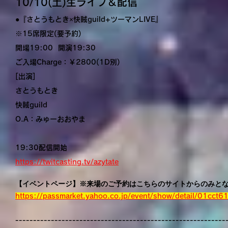
10/10(土)生ライブ＆配信
●『さとうもとき×快賊guild+ツーマンLIVE』
※15席限定(要予約)
開場19:00 開演19:30
ご入場Charge：￥2800(1D別)
[出演]
さとうもとき
快賊guild
O.A：みゅーおおやま
19:30配信開始
https://twitcasting.tv/azytate
【イベントページ】※来場のご予約はこちらのサイトからのみと
https://passmarket.yahoo.co.jp/event/show/detail/01cct6
-----------------------------------------------------------