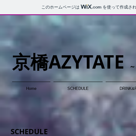
このホームページは
.com
を使って作成され
京橋AZYTATE
～
Home
S​CHEDULE​
DRINK&
S​CHEDULE​