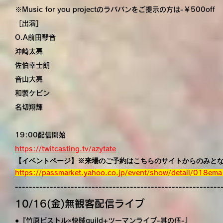
※Music for you projectのラババンをご提示の方は-￥500off
［出演］
O.A前田琴音
沖崎太亮
佐伯幸士朗
音山大亮
和製ケビン
名切翔輝
19:00配信開始
https://twitcasting.tv/azytate
【イベントページ】※来場のご予約はこちらのサイトからのみと
https://passmarket.yahoo.co.jp/event/show/detail/018em
-----------------------------------------------------------
10/16(金)無観客配信ライブ
●『竹原ピストル×快賊guild+ツーマンライブ-其の伍-』