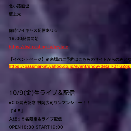
北小路直也
坂上太一
同時ツイキャス配信あり☆
19:00配信開始
https://twitcasting.tv/azytate
【イベントページ】※来場のご予約はこちらのサイトからのみと
https://passmarket.yahoo.co.jp/event/show/detail/0162g
-----------------------------------------------------------
10/9(金)生ライブ＆配信
●ＣＤ発売記念 村岡広司ワンマンショー！！
『
４５
』
入場
１５
名限定＆ライブ配信
OPEN18:30 START19:00