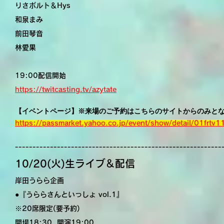
りさボルト＆Hys
和泉まみ
前田琴音
林愛果
19:00配信開始
https://twitcasting.tv/azytate
【イベントページ】※来場のご予約はこちらのサイトからのみと
https://passmarket.yahoo.co.jp/event/show/detail/01frtv
-----------------------------------------------------------
10/20(火)生ライブ＆配信
岸田うらら企画
●『うららさんといっしょ vol.1』
※20席限定(要予約)
開場18:30 開演19:00