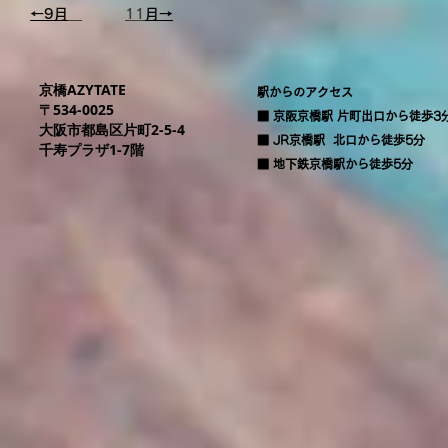
←9月
11
月→
京橋AZYTATE
駅からのアクセス
〒53​4-0025
■ 京阪京橋駅 片町出口から徒歩3
大阪市都島区片町2-5-4
■ JR京橋駅 北口から徒歩5分
千寿プラザ1-
7階
​■ 地下鉄京橋駅から徒歩5分