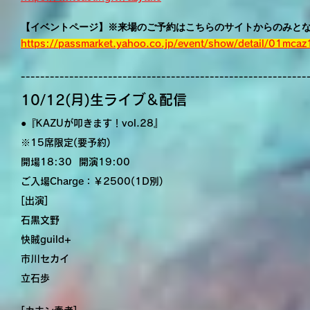
【イベントページ】※来場のご予約はこちらのサイトからのみと
https://passmarket.yahoo.co.jp/event/show/detail/01mca
-----------------------------------------------------------
10/12(月)生ライブ＆配信
●『KAZUが叩きます！vol.28』
※15席限定(要予約)
開場18:30 開演19:00
ご入場Charge：￥2500(1D別)
[出演]
石黒文野
快賊guild+
市川セカイ
立石歩