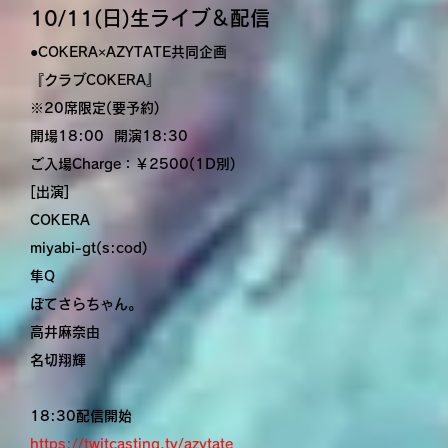
10/11(日)生ライブ＆配信
●COKERA×AZYTATE共同企画
『クラブCOKERA』
※20席限定(要予約)
開場18:00 開演18:30
ご入場Charge：￥2500(1D別)
[出演]
COKERA
miyabi-gt(s:cod)
隼Q
ぽてさらちゃん。
高井麻奈由
名切翔輝
18:30配信開始
https://twitcasting.tv/azytate