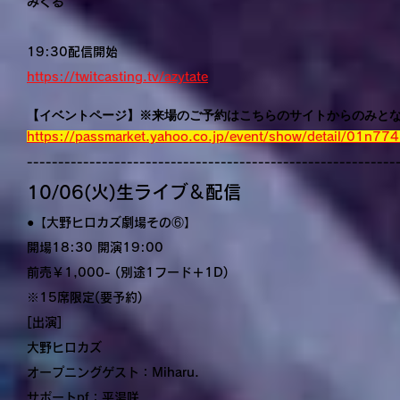
みくる
19:30配信開始
https://twitcasting.tv/azytate
【イベントページ】※来場のご予約はこちらのサイトからのみと
https://passmarket.yahoo.co.jp/event/show/detail/01n7
-----------------------------------------------------------
10/06(火)生ライブ＆配信
●【大野ヒロカズ劇場その⑥】
開場18:30 開演19:00
前売￥1,000- (別途1フード＋1D)
※15席限定(要予約)
[出演]
大野ヒロカズ
オープニングゲスト：Miharu.
サポートpf：平湯咲