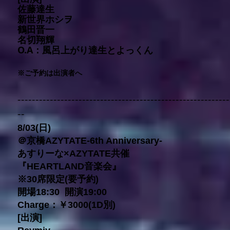
佐藤達生
新世界ホシヲ
鶴田晋一
名切翔輝
O.A：風呂上がり達生とよっくん
※ご予約は出演者へ
-----------------------------------------------------------
--
8/03(日)
＠京橋AZYTATE-6th Anniversary-
あすりーな×AZYTATE共催
『HEARTLAND音楽会』
※30席限定(要予約)
開場18:30 開演19:00
Charge：￥3000(1D別)
[出演]