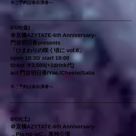
※ご予約は各出演者へ
--------------------------------------------------------------------------------
8/08(金)
＠京橋AZYTATE-6th Anniversary-
門並明日香presents
「ひまわりの咲く頃に vol.6」
open 18:30/ start 19:00
ticket ￥3,500(+1drink代)
act 門並明日香/Yae./Cheeze/Salia
※ご予約は各出演者へ
-----------------------------------------------------------
--
8/09(土)
＠京橋AZYTATE-6th Anniversary-
→Pia-no-jaC←単独公演