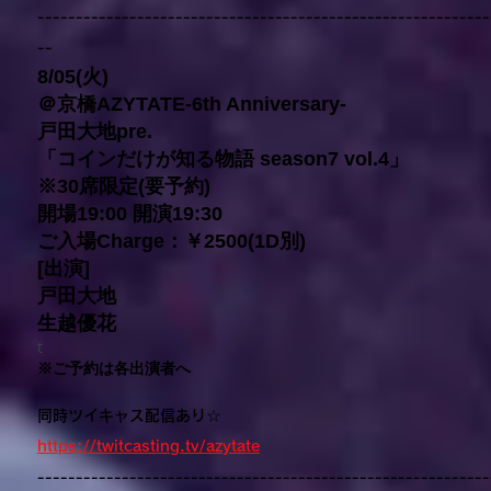
-----------------------------------------------------------
--
8/05(火)
＠京橋AZYTATE-6th Anniversary-
戸田大地pre.
「コインだけが知る物語 season7 vol.4」
※30席限定(要予約)
開場19:00 開演19:30
ご入場Charge：￥2500(1D別)
[出演]
戸田大地
生越優花
​t
※ご予約は各出演者へ
同時ツイキャス配信あり☆
https://twitcasting.tv/az
ytate
-----------------------------------------------------------