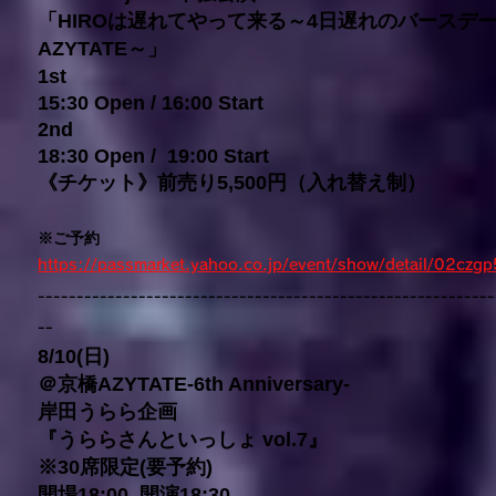
「HIROは遅れてやって来る～4日遅れのバースデーラ
AZYTATE～」
1st
15:30 Open / 16:00 Start
2nd
18:30 Open / 19:00 Start
《チケット》前売り5,500円（入れ替え制）
※ご予約
https://passmarket.yahoo.co.jp/event/show/detail/02czg
-----------------------------------------------------------
--
8/10(日)
＠京橋AZYTATE-6th Anniversary-
岸田うらら企画
『うららさんといっしょ vol.7』
※30席限定(要予約)
開場18:00 開演18:30