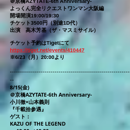
＠京橋AZYTATE-6th Anniversary-
よっくん完全リクエストワンマン大阪編
開場開演19:00/19:30
チケット3500円（別途1D代）
出演 高木芳基（ザ・マスミサイル）
チケット予約はTigetにて
https://tiget.net/events/410447
※6/23（月）20:00より​
-----------------------------------------------------------
--
8/15(金)
＠京橋AZYTATE-6th Anniversary-
小川徹×山本義則
『千載拾参遇』
ゲスト：
KAZU OF THE LEGEND