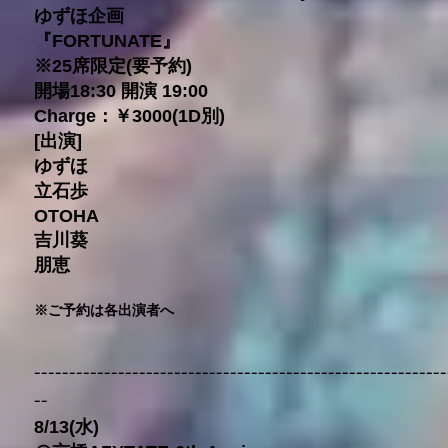
ゆずほ企画
『FORTUNATE』
※25席限定(要予約)
開場18:30 開演 19:00
Charge：￥3000(1D別)
[出演]
ゆずほ
立石歩
OTOHA
吉川葵
朋恵
※ご予約は各出演者へ
-----------------------------------------------------------
--
8/13(水)