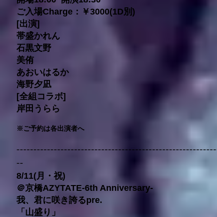
ご入場Charge：￥3000(1D別)
[出演]
帯盛かれん
石黒文野
美侑
あおいはるか
海野夕凪
[全組コラボ]
岸田うらら
※ご予約は各出演者へ
-----------------------------------------------------------
--
8/11(月・祝)
＠京橋AZYTATE-6th Anniversary-
我、君に咲き誇るpre.
「山盛り」