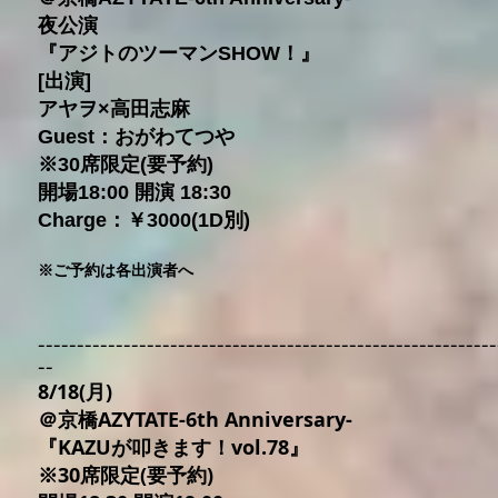
夜公演
『アジトのツーマンSHOW！』
[出演]
アヤヲ×高田志麻
Guest：おがわてつや
※30席限定(要予約)
開場18:00 開演 18:30
Charge：￥3000(1D別)
※ご予約は各出演者へ
----------------------------
-------
------------------------
--
8/18(月)
＠京橋AZYTATE-6th Anniversary-
『KAZUが叩きます！vol.78』
※30席限定(要予約)