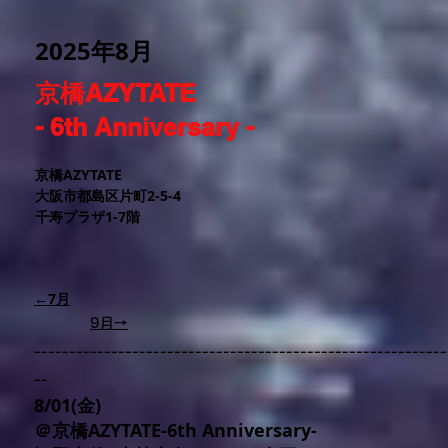
2025年8
月
京橋AZYTATE
- 6th Anniversary -
京橋AZYTATE
大阪市都島区片町2-5-4
千寿プラザ1-7階
←7月
9月→
-----------------------------------------------------------
--
8/01(金)
＠京橋AZYTATE-6th Anniversary-