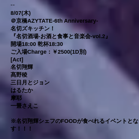
--
8/07(木)
＠京橋AZYTATE-6th Anniversary-
名切ズキッチン！
『名切酒場-お酒と食事と音楽会-vol.2』
開場18:00 乾杯18:30
ご入場Charge：￥2500(1D別)
[Act]
名切翔輝
髙野稜
三日月とジョン
はるたか
摩耶
一畳さえこ
※名切翔輝シェフのFOODが食べれるイベントと
す！！！