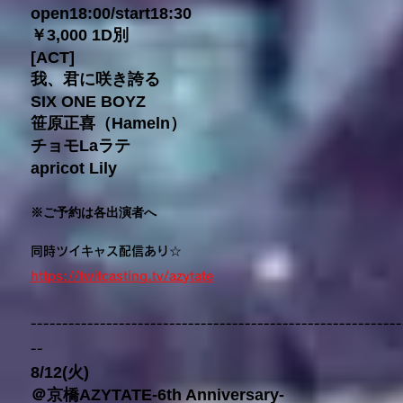
open18:00/start18:30
￥3,000 1D別
[ACT]
我、君に咲き誇る
SIX ONE BOYZ
笹原正喜（Hameln）
チョモLaラテ
apricot Lily
※ご予約は各出演者へ
同時ツイキャス配信あり☆
https://twitcasting.tv/az
ytate
-----------------------------------------------------------
--
8/12(火)
＠京橋AZYTATE-6th Anniversary-