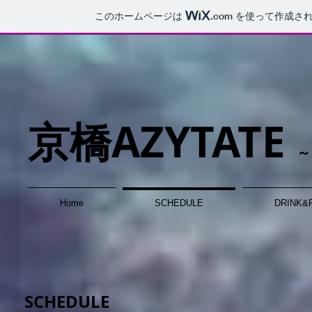
このホームページは
.com
を使って作成され
京橋AZYTATE
～
Home
S​CHEDULE​
DRINK&
S​CHEDULE​